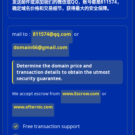
发送邮件或添加我们的微信或QQ，账号都是811574，
确定域名价格和交易细节，获得最大的安全保障。
mail to :
811574@qq.com
or
domain66@gmail.com
Determine the domain price and
transaction details to obtain the utmost
security guarantee.
We accept escrow from
www.Escrow.com
or
www.afternic.com
Free transaction support